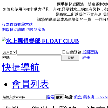
兩手揚起岩間浪 雙腳踢翻潮
無論您使用何種非動力浮具、舟種.只要對水上釣魚有興趣，都
是商家....所以我們不賣舟.
誠摯的邀請您成為俱樂部的一員，一同分
設為首頁
收藏本站
開啟輔助訪問
切換到窄版
找回密碼
自動登錄
密碼
註冊
登錄
快捷導航
會員列表
搜索
熱搜:
釣魚
獨木舟
KAYA
搜索