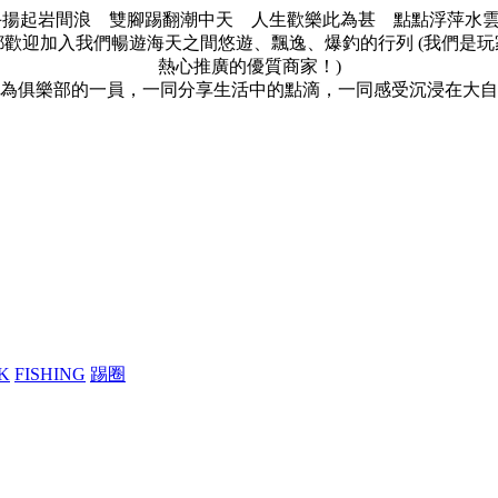
手揚起岩間浪 雙腳踢翻潮中天 人生歡樂此為甚 點點浮萍水雲間
歡迎加入我們暢遊海天之間悠遊、飄逸、爆釣的行列 (我們是玩家的
熱心推廣的優質商家！)
為俱樂部的一員，一同分享生活中的點滴，一同感受沉浸在大自
K
FISHING
踢圈