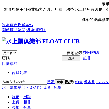
兩
無論您使用何種非動力浮具、舟種.只要對水上釣魚有興趣，都
誠摯的邀請您成
設為首頁
收藏本站
開啟輔助訪問
切換到窄版
找回密碼
自動登錄
密碼
註冊
登錄
快捷導航
會員列表
搜索
熱搜:
釣魚
獨木舟
KAYA
搜索
水上飄俱樂部 FLOAT CLUB
›
分享
發佈
日誌
上傳
相冊
添加
分享