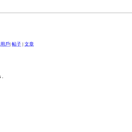
用戶
|
帖子
|
文章
 .