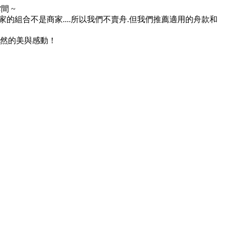
 ~
組合不是商家....所以我們不賣舟.但我們推薦適用的舟款和
然的美與感動！