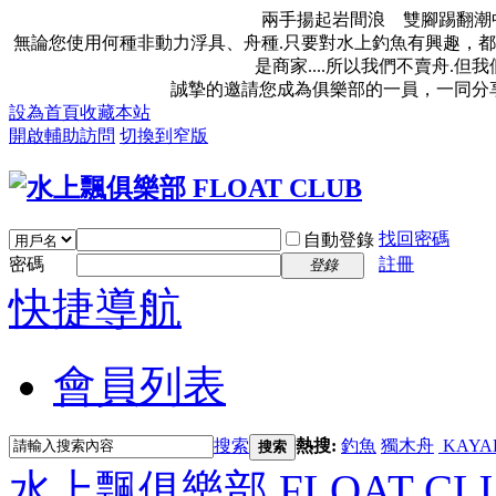
兩手揚起岩間浪 雙腳踢翻潮
無論您使用何種非動力浮具、舟種.只要對水上釣魚有興趣，都
是商家....所以我們不賣舟.
誠摯的邀請您成為俱樂部的一員，一同分
設為首頁
收藏本站
開啟輔助訪問
切換到窄版
找回密碼
自動登錄
密碼
註冊
登錄
快捷導航
會員列表
搜索
熱搜:
釣魚
獨木舟
KAYA
搜索
水上飄俱樂部 FLOAT CL