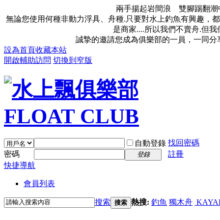
兩手揚起岩間浪 雙腳踢翻潮
無論您使用何種非動力浮具、舟種.只要對水上釣魚有興趣，都
是商家....所以我們不賣舟.
誠摯的邀請您成為俱樂部的一員，一同分
設為首頁
收藏本站
開啟輔助訪問
切換到窄版
找回密碼
自動登錄
密碼
註冊
登錄
快捷導航
會員列表
搜索
熱搜:
釣魚
獨木舟
KAYA
搜索