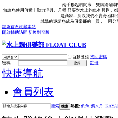
兩手揚起岩間浪 雙腳踢翻潮
無論您使用何種非動力浮具、舟種.只要對水上釣魚有興趣，都
是商家....所以我們不賣舟.
誠摯的邀請您成為俱樂部的一員，一同分
設為首頁
收藏本站
開啟輔助訪問
切換到窄版
找回密碼
自動登錄
密碼
註冊
登錄
快捷導航
會員列表
搜索
熱搜:
釣魚
獨木舟
KAYA
搜索