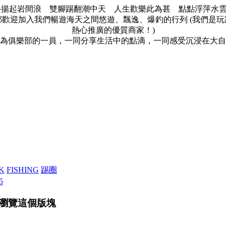
手揚起岩間浪 雙腳踢翻潮中天 人生歡樂此為甚 點點浮萍水雲間
歡迎加入我們暢遊海天之間悠遊、飄逸、爆釣的行列 (我們是玩家的
熱心推廣的優質商家！)
為俱樂部的一員，一同分享生活中的點滴，一同感受沉浸在大自
K
FISHING
踢圈
5
瀏覽這個版塊