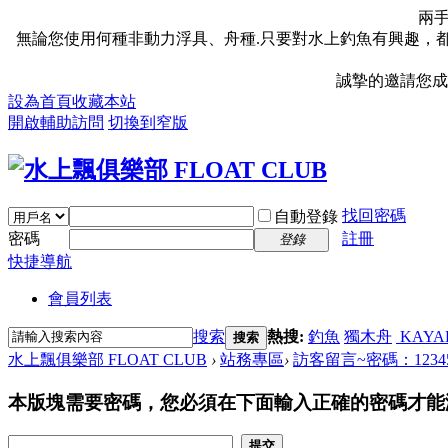
兩
無論您使用何種非動力浮具、舟種.只要對水上釣魚有興趣，都
誠摯的邀請您成
設為首頁
收藏本站
開啟輔助訪問
切換到窄版
找回密碼
自動登錄
密碼
註冊
登錄
快捷導航
會員列表
搜索
熱搜:
釣魚
獨木舟
KAYA
搜索
水上飄俱樂部 FLOAT CLUB
›
站務專區
›
訪客留言~密碼：1234
本版塊需要密碼，您必須在下面輸入正確的密碼才能
提交