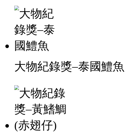
大物紀錄獎–泰國鱧魚