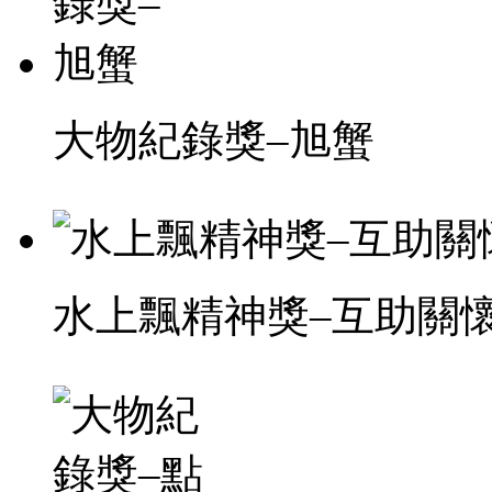
大物紀錄獎–旭蟹
水上飄精神獎–互助關