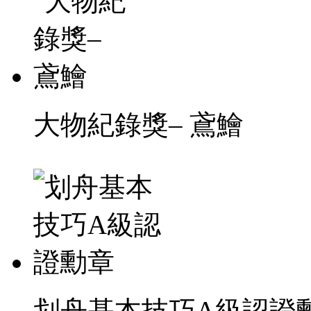
大物紀錄獎– 鳶鱠
划舟基本技巧A級認證