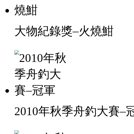
大物紀錄獎–火燒魽
2010年秋季舟釣大賽–