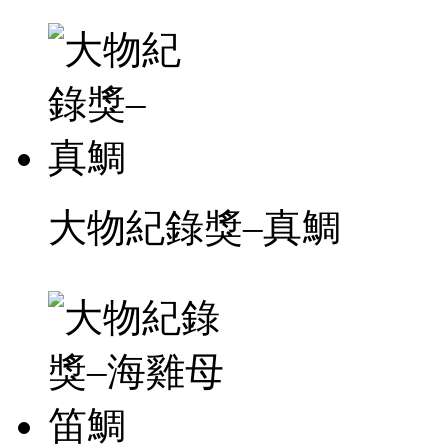
大物紀錄獎–真鯛