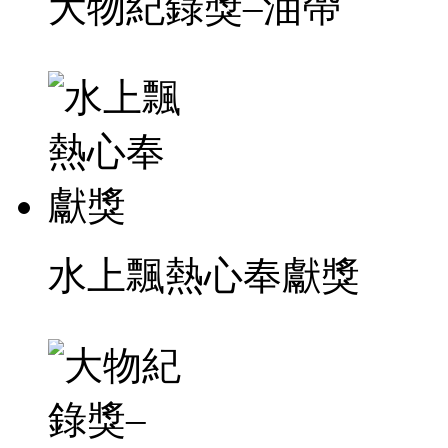
大物紀錄獎–油帶
水上飄熱心奉獻獎