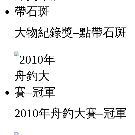
大物紀錄獎–點帶石斑
2010年舟釣大賽–冠軍