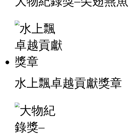
大物紀錄獎–尖翅燕魚
水上飄卓越貢獻獎章