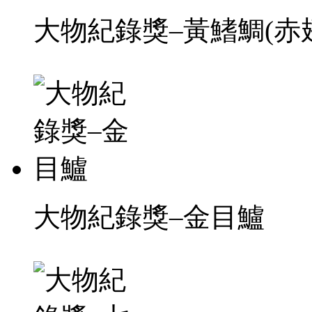
大物紀錄獎–黃鰭鯛(赤
大物紀錄獎–金目鱸