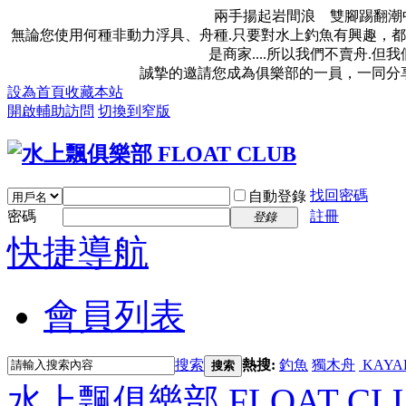
兩手揚起岩間浪 雙腳踢翻潮
無論您使用何種非動力浮具、舟種.只要對水上釣魚有興趣，都
是商家....所以我們不賣舟.
誠摯的邀請您成為俱樂部的一員，一同分
設為首頁
收藏本站
開啟輔助訪問
切換到窄版
找回密碼
自動登錄
密碼
註冊
登錄
快捷導航
會員列表
搜索
熱搜:
釣魚
獨木舟
KAYA
搜索
水上飄俱樂部 FLOAT CL