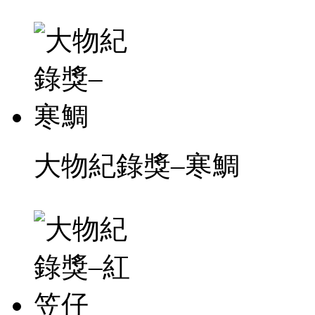
大物紀錄獎–寒鯛