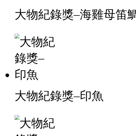
大物紀錄獎–海雞母笛
大物紀錄獎–印魚