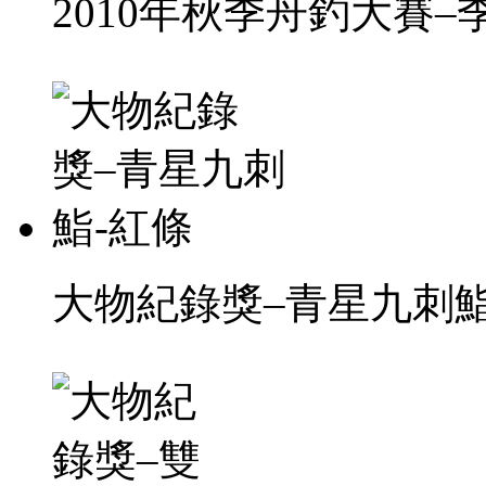
2010年秋季舟釣大賽–
大物紀錄獎–青星九刺鮨