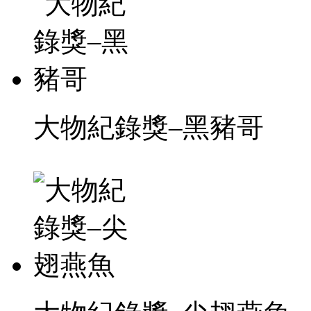
大物紀錄獎–黑豬哥