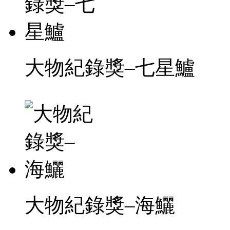
大物紀錄獎–七星鱸
大物紀錄獎–海鱺