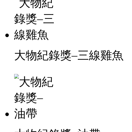
大物紀錄獎–三線雞魚