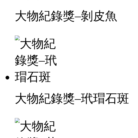
大物紀錄獎–剝皮魚
大物紀錄獎–玳瑁石斑