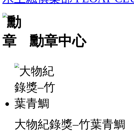
勳章中心
大物紀錄獎–竹葉青鯛