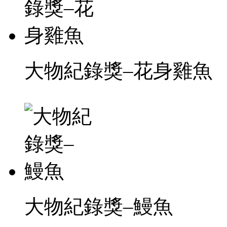
大物紀錄獎–花身雞魚
大物紀錄獎–鰻魚