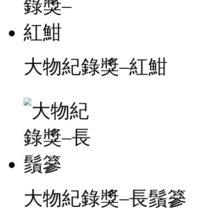
大物紀錄獎–紅魽
大物紀錄獎–長鬚篸