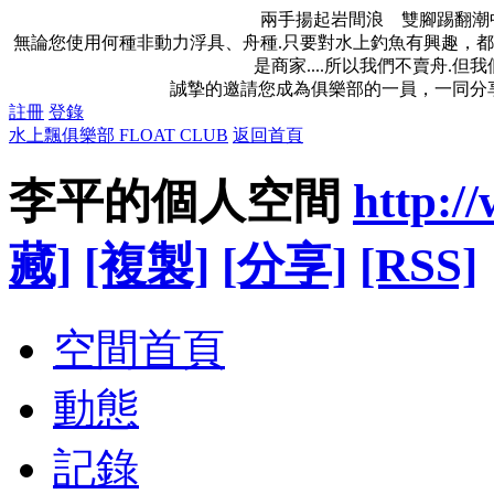
兩手揚起岩間浪 雙腳踢翻潮
無論您使用何種非動力浮具、舟種.只要對水上釣魚有興趣，都
是商家....所以我們不賣舟.
誠摯的邀請您成為俱樂部的一員，一同分
註冊
登錄
水上飄俱樂部 FLOAT CLUB
返回首頁
李平的個人空間
http:/
藏]
[複製]
[分享]
[RSS]
空間首頁
動態
記錄