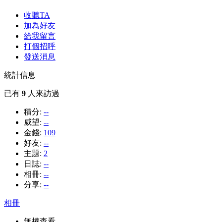
收聽TA
加為好友
給我留言
打個招呼
發送消息
統計信息
已有
9
人來訪過
積分:
--
威望:
--
金錢:
109
好友:
--
主題:
2
日誌:
--
相冊:
--
分享:
--
相冊
無權查看