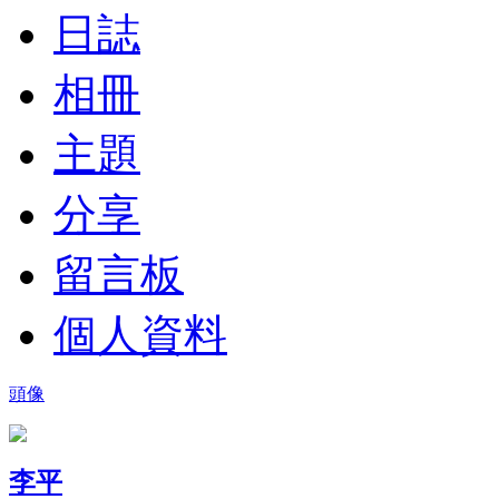
日誌
相冊
主題
分享
留言板
個人資料
頭像
李平