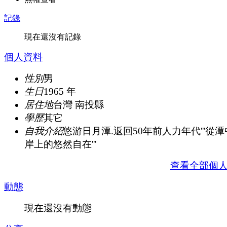
記錄
現在還沒有記錄
個人資料
性別
男
生日
1965 年
居住地
台灣 南投縣
學歷
其它
自我介紹
悠游日月潭.返回50年前人力年代'''從
岸上的悠然自在'''
查看全部個
動態
現在還沒有動態